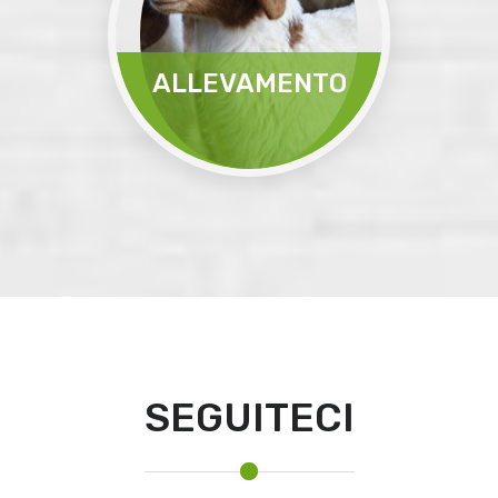
ALLEVAMENTO
da latte con l'impiego
della pecora Comisana e
Lacoune...
Leggi Tutto
SEGUITECI