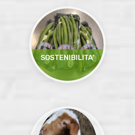
ortaggi, sia lavorati sfusi
in cassette ...
Leggi Tutto
SOSTENIBILITA'
Stabilimento e stalle di
mungitura con impianto
fotovoltaico...
Leggi Tutto